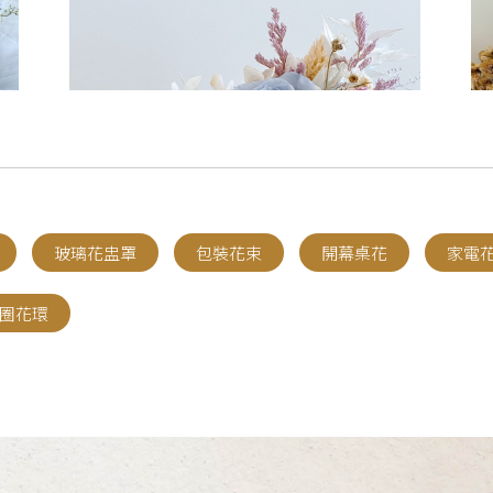
玻璃花盅罩
包裝花束
開幕桌花
家電
圈花環