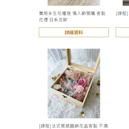
實用永生花檯燈 情人節預購 客製
[課程
花禮 日系北歐
詳細資料
[課程]法式質感圓餅花盒客製 不凋