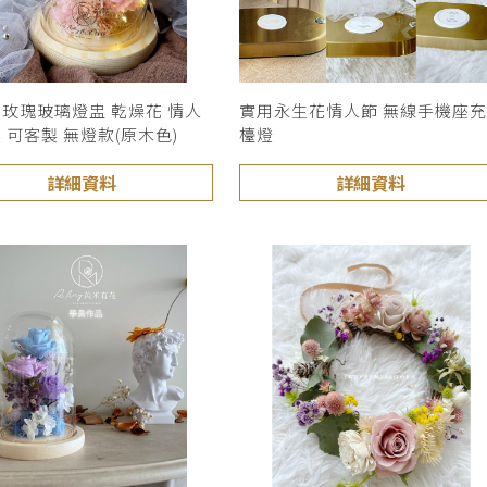
玫瑰玻璃燈盅 乾燥花 情人
實用永生花情人節 無線手機座
 可客製 無燈款(原木色)
檯燈
詳細資料
詳細資料