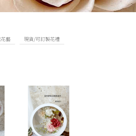
電花藝
現貨/可訂製花禮