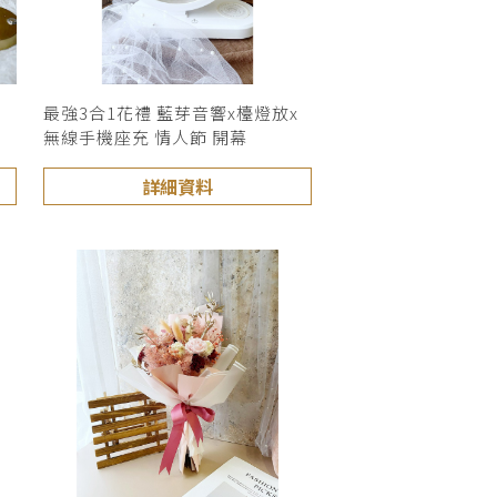
充
最強3合1花禮 藍芽音響x檯燈放x
無線手機座充 情人節 開幕
詳細資料