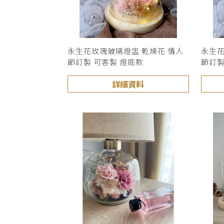
永生花玫瑰玻璃燈盅 乾燥花 情人
永生花
節訂製 可客製 燈底款
節訂製
詳細資料